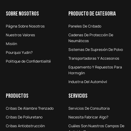
SOBRE NOSOTROS
Producto De Categoria
Págına Sobre Nosotros
Paneles De Crıbado
Nuestros Valores
Cadenas De Proteccıón De
Neumátıcos
Misión
Sıstemas De Supresıón De Polvo
Pourquoi Yudin?
Transportadoras Y Accesorıos
Politique de Confidentialité
Equıpamıento Y Repuestos Para
Hormıgón
Industrıa Del Automóvıl
Productos
Servicios
Cribas De Alambre Trenzado
Servicios De Consultoria
Cribas De Poliuretano
Necesita Fabricar Algo?
Cribas Antiobstrucción
Cuáles Son Nuestros Campos De