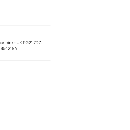
pshire - UK RG21 7DZ.
38542194