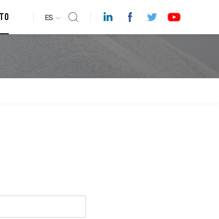
to
ES