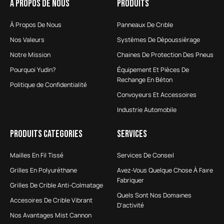
À PROPOS DE NOUS
PRODUITS
À Propos De Nous
Panneaux De Crıble
Nos Valeurs
Systèmes De Dèpoussièrage
Notre Mission
Chaines De Protection Des Pneus
Pourquoi Yudin?
Équipement Et Pièces De
Rechange En Béton
Politique de Confidentialité
Convoyeurs Et Accessoires
Industrie Automobile
PRODUITS CATEGORIES
SERVICES
Mailles En Fil Tissé
Services De Conseıl
Grilles En Polyuréthane
Avez-Vous Quelque Chose À Faıre
Fabriquer
Grilles De Crible Anti-Colmatage
Quels Sont Nos Domaınes
Accesoires De Crible Vibrant
D'activité
Nos Avantages Mist Cannon